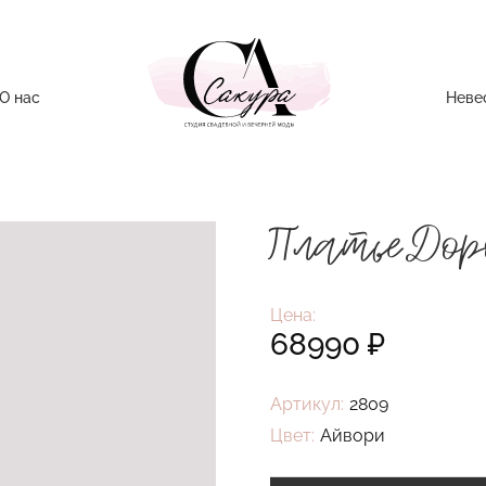
О нас
Неве
Платье
Дор
Цена:
68990
₽
Артикул:
2809
Цвет:
Айвори