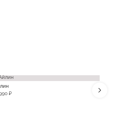
лин
Солана
990 ₽
64990 ₽