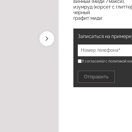
винный (миди /макси),
изумруд (корсет с глитте
черный
графит миди
Записаться на примерк
Я согласен(а) с
политикой к
Отправить