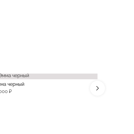
ма черный
Каре капуч
000 ₽
39990 ₽