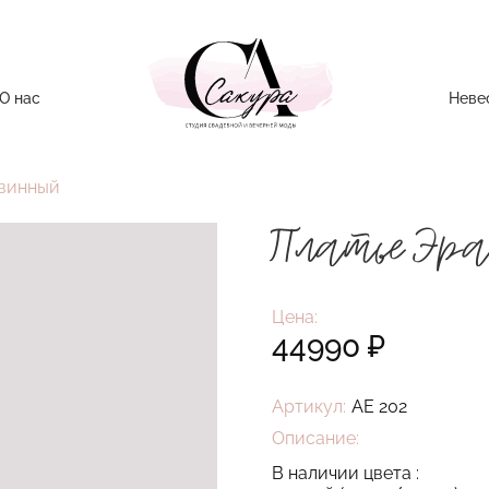
О нас
Неве
 винный
Платье
Эра
Цена:
44990
₽
Артикул:
АЕ 202
Описание:
В наличии цвета :