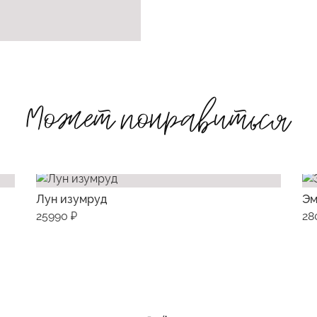
Может понравиться
Лун изумруд
Эм
25990 ₽
28